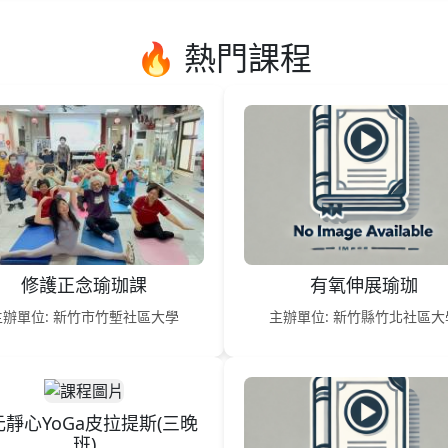
🔥 熱門課程
修護正念瑜珈課
有氧伸展瑜珈
主辦單位: 新竹市竹塹社區大學
主辦單位: 新竹縣竹北社區大
元靜心YoGa皮拉提斯(三晚
班)