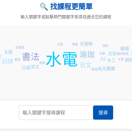
🔍 找課程更簡單
輸入關鍵字或點擊熱門關鍵字來尋找適合您的課程
太極拳
花藝
電腦
咖啡
編織
空靈鼓
太極
水電
瑜珈
吉他
太鼓
書法
薩克斯風
影
AI
鋼
木工
古箏
網球
羽球
越南
日文
英文
日語
烏克麗麗
歌唱
搜尋