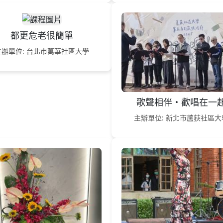
都更危老很簡單
主辦單位: 台北市萬華社區大學
歌聲相伴・歡唱在一
主辦單位: 新北市蘆荻社區大