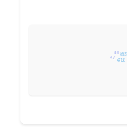
油畫
攝
手語
桌球