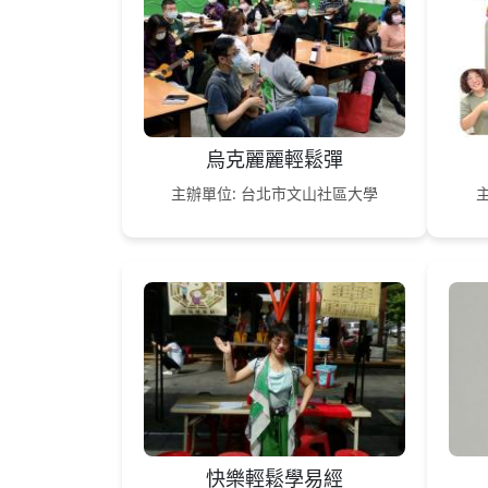
烏克麗麗輕鬆彈
主辦單位: 台北市文山社區大學
快樂輕鬆學易經